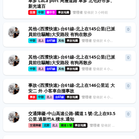
車多 LaLa port 周邊道路 車多 北屯好市多、
新光遠百
管理者
發佈於
3 小時前
阻塞
中部
臺中市
事故地圖
其他-(西濱快速)-台61線-北上在145公里(已派
0
0
條
員前往驅離)大安路段 有狗在散步
管理者
發佈於
4 小時前
中部
北上
台61線
其他
事故地圖
其他-(西濱快速)-台61線-北上在145公里(已派
0
0
條
員前往驅離)大安路段 有狗再散步
管理者
發佈於
4 小時前
中部
北上
台61線
其他
事故地圖
事故-(西濱快速)-台61線-北上在146公里近 大
0
0
條
安二 外 小客車自撞事故
管理者
發佈於
4 小時前
事故
中部
北上
台61線
事故地圖
交通障礙-中山高速公路-國道１號-北上在93.5
0
0
條
公里.過新竹A.積水.通知
管理者
發佈於
4 小時前
交通障礙
北部
北上
國道１號
事故地圖