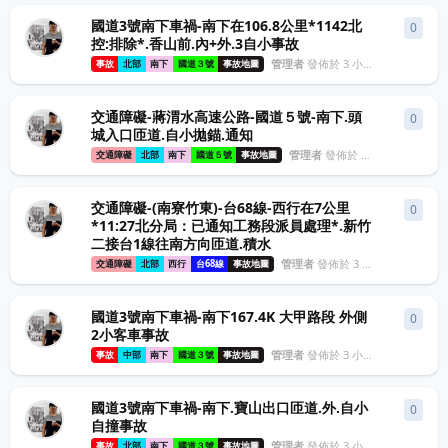
國道3號南下車禍-南下在106.8公里*1142北
0
0
條
控:排除*.香山前.內+外.3自小事故
管理者
發佈於
3 小時前
事故
北部
南下
國道３號
事故地圖
交通障礙-蔣渭水高速公路-國道５號-南下.頭
0
0
條
城入口匝道.自小拋錨.通知
管理者
發佈於
3 小時前
交通障礙
北部
南下
國道５號
事故地圖
交通障礙-(南寮竹東)-台68線-西行在7公里
0
0
條
*11:27北分局：已通知工務段派員處理*.新竹
二接台1線往南方向匝道.積水
管理者
發佈於
3 小時前
交通障礙
北部
西行
台68線
事故地圖
國道3號南下車禍-南下167.4K 大甲路段 外側
0
0
條
2小客車事故
管理者
發佈於
3 小時前
事故
中部
南下
國道３號
事故地圖
國道3號南下車禍-南下.寶山出口匝道.外.自小
0
0
條
自撞事故
管理者
發佈於
3 小時前
事故
北部
南下
國道３號
事故地圖