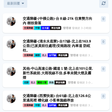
最新回覆
交通障礙-(中橫公路)-台８線-21k 往東勢方向
0
0
條
內 樹枝垂落
管理者
發佈於
3 小時前
交通障礙
中部
台８線
事故地圖
交通障礙-(清水水底寮)-台17線-北上在163.9
0
0
條
公里(已派員前往處理)安南路段 內車道 防眩
柱。
管理者
發佈於
3 小時前
交通障礙
南部
北上
台17線
事故地圖
其他-中山高速公路-國道１號-北上在101公里.
0
0
條
新竹系統前.大雨視線不佳.多車未開大燈及霧
燈
管理者
發佈於
3 小時前
北部
北上
國道１號
其他
事故地圖
交通障礙-(西濱快速)-台61線-北上在126.6公
0
0
條
里過苑裡 槽化線 小客車拋錨停放
管理者
發佈於
3 小時前
交通障礙
中部
北上
台61線
事故地圖