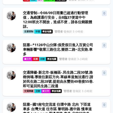
交通管制--今08/09日雨量已超過行動管理
0
0
條
值，為維護通行安全，台8臨37便道中午
12:00班次不開放，造成不便，請各位鄉親體
諒。
管理者
發佈於
3 小時前
交通管制
中部
事故地圖
阻塞--*1126中山分隊:係受假日進入百貨公司
0
0
條
車輛影響*敬業三路往北.樂群二路~北安路.車
多
管理者
發佈於
3 小時前
臺北市
阻塞
北部
事故地圖
交通障礙-新北市-板橋區-.民生路二段30號.路
0
0
條
樹倒塌.導致往新莊方向.單線車道無法通行.請
於民生路二段28號.提前由永豐街49巷接55巷.
即可返回民生路二段通
管理者
發佈於
3 小時前
交通障礙
北部
新北市
事故地圖
阻塞--國1南屯交流道 往環中路 北向 下匝道
0
0
條
車多 台灣大道 往市區 黎明路-惠中路 慢車道