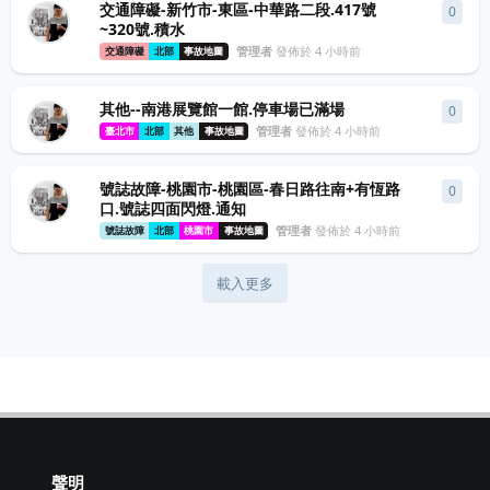
交通障礙-新竹市-東區-中華路二段.417號
0
0
條
~320號.積水
管理者
發佈於
4 小時前
交通障礙
北部
事故地圖
其他--南港展覽館一館.停車場已滿場
0
0
條
管理者
發佈於
4 小時前
臺北市
北部
其他
事故地圖
號誌故障-桃園市-桃園區-春日路往南+有恆路
0
0
條
口.號誌四面閃燈.通知
管理者
發佈於
4 小時前
號誌故障
北部
桃園市
事故地圖
載入更多
聲明