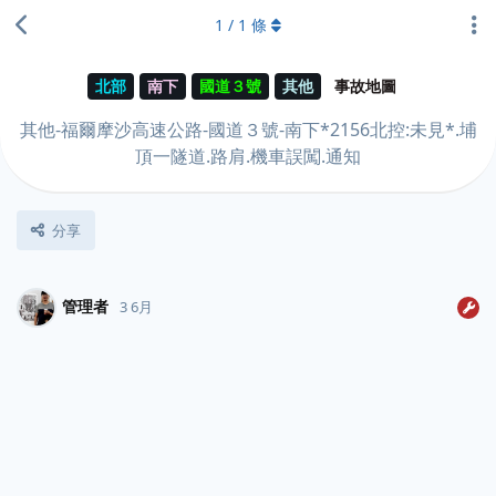
1
/
1
條
北部
南下
國道３號
其他
事故地圖
其他-福爾摩沙高速公路-國道３號-南下*2156北控:未見*.埔
頂一隧道.路肩.機車誤闖.通知
分享
管理者
3 6月