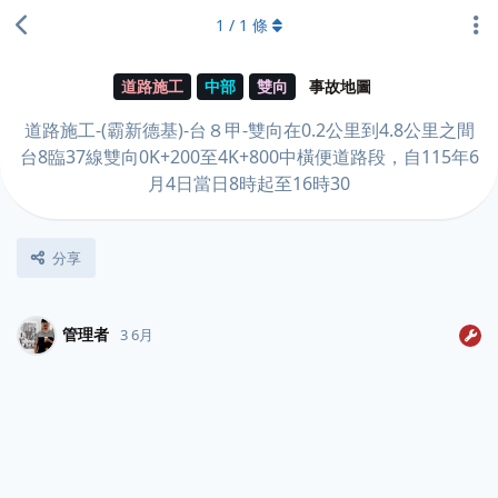
1
/
1
條
道路施工
中部
雙向
事故地圖
道路施工-(霸新德基)-台８甲-雙向在0.2公里到4.8公里之間
台8臨37線雙向0K+200至4K+800中橫便道路段，自115年6
月4日當日8時起至16時30
分享
管理者
3 6月