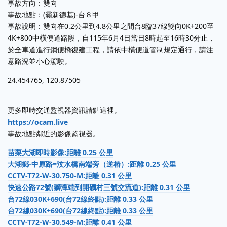
事故方向：雙向
事故地點：(霸新德基)-台８甲
事故說明：雙向在0.2公里到4.8公里之間台8臨37線雙向0K+200至
4K+800中橫便道路段，自115年6月4日當日8時起至16時30分止，
於全車道進行鋼便橋復建工程，請依中橫便道管制規定通行，請注
意路況並小心駕駛。
24.454765, 120.87505
更多即時交通監視器資訊請點這裡。
https://ocam.live
事故地點鄰近的影像監視器。
苗栗大湖即時影像:距離 0.25 公里
大湖鄉-中原路=汶水橋南端旁（逆樁）:距離 0.25 公里
CCTV-T72-W-30.750-M:距離 0.31 公里
快速公路72號(獅潭端到開礦村三號交流道):距離 0.31 公里
台72線030K+690(台72線終點):距離 0.33 公里
台72線030K+690(台72線終點):距離 0.33 公里
CCTV-T72-W-30.549-M:距離 0.41 公里