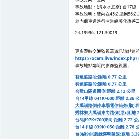
事故地點：(清水水底寮)-台17線
事故說明：雙向在45公里到56公里
於內側車道進行省道綠美化改善
24.19996, 121.30019
更多即時交通監視器資訊請點這
https://ocam.live/index.p
事故地點鄰近的影像監視器。
智遠莊路段:距離 0.77 公里
智遠莊路段:距離 0.77 公里
合歡山隧道西側:距離 2.12 公里
台14甲線 041K+600:距離 2.36 
大禹嶺路側停車場電信箱旁(順):距離
秀林鄉大禹嶺東向路側(逆):距離 2.
台8線97K+700東向:距離 2.72 
台14甲線 039K+050:距離 2.78 
台8線96K碧綠溪明隧道:距離 3.3