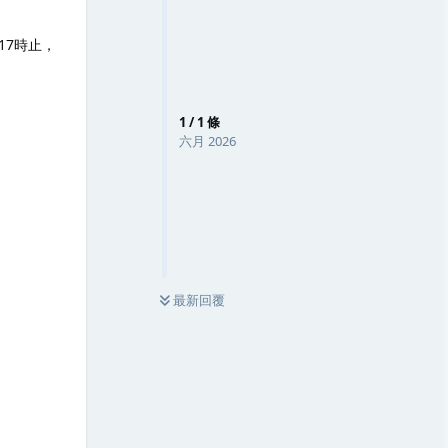
17時止，
1
/
1
條
六月 2026
最新回覆