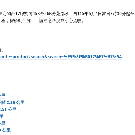
之間台17線雙向45K至56K芳苑路段，自115年6月4日當日8時30分起至
工程，採移動性施工，請注意路況並小心駕駛。
裡。
hp?route=product/search&search=%E5%8F%B017%E7%B7%9A
公里
 2.36 公里
51 公里
公里
公里
9 公里