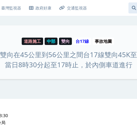
臺灣監視器
政府好康
交通監視器
道路施工
中部
雙向
台17線
事故地圖
線-雙向在45公里到56公里之間台17線雙向45K至
當日8時30分起至17時止，於內側車道進行
:30
分局