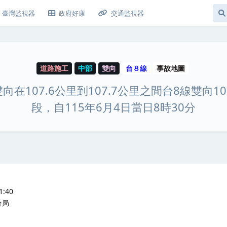
臺灣監視器
政府好康
交通監視器
道路施工
中部
雙向
台８線
事故地圖
向在107.6公里到107.7公里之間台8線雙向107
段，自115年6月4日當日8時30分
:40
分局