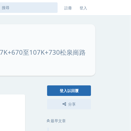
註冊
登入
K+670至107K+730松泉崗路
登入以回覆
分享
最早文章