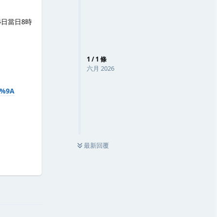
月4日當日8時
1
/
1
條
六月 2026
7%9A
最新回覆
回覆