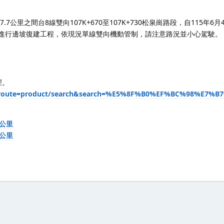
7.7公里之間台8線雙向107K+670至107K+730松泉崗路段，自115年6
車道進行邊坡復建工程，依現況單線雙向機動管制，請注意路況並小心駕駛。
裡。
php?route=product/search&search=%E5%8F%B0%EF%BC%98%E7%B
 公里
 公里