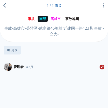
1
/
1
條
事故
南部
高雄市
事故地圖
事故-高雄市-苓雅區-武廟路46號前 近建國一路123巷 事故 -
交大-
分享
管理者
4 6月