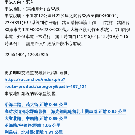
事故方向：東向
事故地點：(高雄潮州)-台88線
事故說明：東向在12公里到22公里之間台88線東向0K+000到
22K+391(五甲系統到竹田端)，路面清掃維護工作，目前施工路段台
88線東向12K+000至22K+000(萬大大橋路段到竹田系統)，占用內側
車道，外側車道正常通行，施工時間自115年6月4日13時39分至16
時30分止，請用路人行經該路段小心駕駛。
22.551401, 120.35926
更多即時交通監視器資訊請點這裡。
https://ocam.live/index.php?
route=product/category&path=107_121
事故地點鄰近的影像監視器。
沿海二路、茂大街:距離 0.46 公里
高雄水情淹水即時影像：海光鋼鐵廠前北上機車道:距離 0.85 公里
大業北路、中鋼路:距離 0.99 公里
沿海路/中鋼路:距離 1.06 公里
利昌街、北林路:距離 1.31 公里