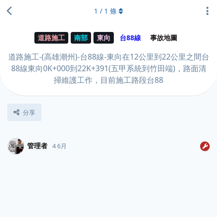
1
/
1
條
道路施工
南部
東向
台88線
事故地圖
道路施工-(高雄潮州)-台88線-東向在12公里到22公里之間台
88線東向0K+000到22K+391(五甲系統到竹田端)，路面清
掃維護工作，目前施工路段台88
分享
管理者
4 6月